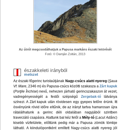
Az útról megcsodálhatjuk a Papusa markáns északi letörését
Fotó: © Damján Zoltán, 2013
északkeleti irányból
metszet
Az északi főgerinc turistaútjának
Nagy-csúcs alatti nyereg
(
Şaua
Vf. Mare
, 2346 m) és Papusa-csúcs közötti szakasza a
Zárt kapuk
(
Porţile Închise
) nevű, nehezen járható gerincszakaszon át vezet,
vadregényességét a festői szépségű
Zergebak-tó
látványa
színezi. A Zárt kapuk után rövidesen egy gyepes tetőre érünk. Itt
ösvényünk rövid időre eltűnik, de az irányt tartva hamarosan újra
rátalálhatunk a gerinc déli oldalában nagyjából szintben
traverzáló csapásra. Alattunk bal kéz felől a
Mély-tó
(
Lacul Adânc
)
kisebb vízfelülete, előttünk pedig már a Papusa zömök tömbje
látható. A kiindulópontként említett Nagy-csúcs alatti nyereg jól