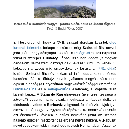
Kelet felé a Borbátvíz völgye - jobbra a déli, balra az északi főgernc
Fotó: © Budai Péter, 2007
Említést érdemel, hogy a XVIII. század derekán készített
első
katonai felmérés
térképe a csúcsot még
Sztina di Riu
névvel
jelöli, bár a hegy délnyugati oldalán, a
Pelága-tó
mellett
Papussa
felirat is szerepel.
Hunfalvy János
1865-ben kiadott „
A magyar
birodalom természeti viszonyainak leirása
” című művének 3.
kötetében a
Lepusnyik
forrásvidékének leírásánál (
441. oldal
)
ismét a
Sztina di Riu
név bukkan fel, talán épp a katonai térkép
hatására. Bár a földrajzi nevek gyökeres megváltozása nem
egyedi jelenség (a Retyezátban nagy valószínűséggel ez történt a
Bukura-csúcs
és a
Pelága-csúcs
esetében), a Papusa talán
kivételt képez. A
Stâna de Râu
elnevezés (jelentése: „
esztena a
folyónál
”) ugyanis ma is létezik, méghozzá a Papusa délkeleti
oldalának tövében, a
Borbátvíz
völgyének felső részét hívják így -
elképzelhető, hogy az egykori térképészek az adatfelvétel során
ezt értelmezték tévesen a csúcs neveként (mint az számos
hasonló esetben megtörtént az erdélyi helyszíneken). A „Papusa”
nevet egyébként több másik hegy is viseli Romániában. A szónak