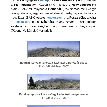
csúcsokat: nyugatra a
Pelágát
, délre a
Kuszturát
(
Vf. Custura
) és
a
Kis-Papusát
(
Vf. Păpuşa Mică
), keletre a
Nagy-csúcsot
(
Vf.
Mare
). Délkeleti irányban a
Borbátvíz
(
Râu Bărbat
) mély völgye
tátong alattunk, egy kis mászkálással pedig rápillanthatunk a
hegy lábánál fekvő összes
tengerszemre
: a
Rossz-völgy
tavaira,
a
Pelága-tóra
és a
Mély-tóra
(
Lacul Adânc
). Tiszta időben
kivehető a messzeségben több szomszédos hegycsoport
(Páreng, Vulkán stb.) kontúrja is.
Nyugati irányban a Pelága, távolban a Retyezát-csúcs
Fotó: © Budai Péter, 2007
Északnyugatra a Rossz-völgy katlanának tengerszemei
Fotó: © Budai Péter, 2007