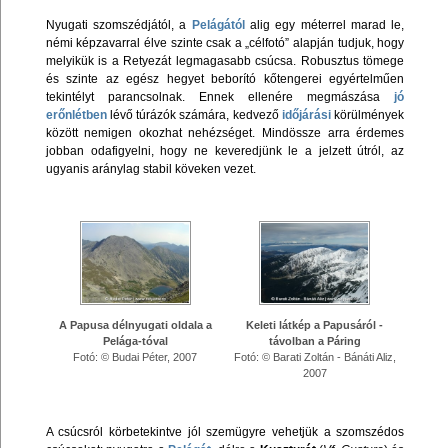
Nyugati szomszédjától, a
Pelágától
alig egy méterrel marad le,
némi képzavarral élve szinte csak a „célfotó” alapján tudjuk, hogy
melyikük is a Retyezát legmagasabb csúcsa. Robusztus tömege
és szinte az egész hegyet beborító kőtengerei egyértelműen
tekintélyt parancsolnak. Ennek ellenére megmászása
jó
erőnlétben
lévő túrázók számára, kedvező
időjárási
körülmények
között nemigen okozhat nehézséget. Mindössze arra érdemes
jobban odafigyelni, hogy ne keveredjünk le a jelzett útról, az
ugyanis aránylag stabil köveken vezet.
A Papusa délnyugati oldala a
Keleti látkép a Papusáról -
Pelága-tóval
távolban a Páring
Fotó: © Budai Péter, 2007
Fotó: © Barati Zoltán - Bánáti Aliz,
2007
A csúcsról körbetekintve jól szemügyre vehetjük a szomszédos