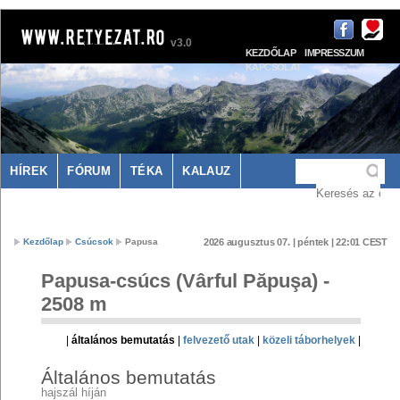
v3.0
KEZDŐLAP
IMPRESSZUM
KAPCSOLAT
HÍREK
FÓRUM
TÉKA
KALAUZ
LÁTNIVALÓK
SZÁLLÁS
Kezdőlap
Csúcsok
Papusa
2026 augusztus 07. | péntek | 22:01 CEST
Papusa-csúcs (Vârful Păpuşa) -
2508 m
|
általános bemutatás
|
felvezető utak
|
közeli táborhelyek
|
Általános bemutatás
hajszál híján