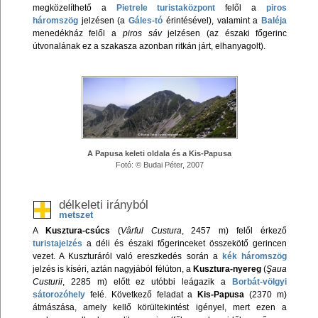
megközelíthető a
Pietrele turistaközpont
felől a
piros
háromszög
jelzésen (a
Gáles-tó
érintésével), valamint a
Baléja
menedékház felől a
piros sáv
jelzésen (az északi főgerinc
útvonalának ez a szakasza azonban ritkán járt, elhanyagolt).
A Papusa keleti oldala és a Kis-Papusa
Fotó: © Budai Péter, 2007
délkeleti irányból
metszet
A
Kusztura-csúcs
(
Vârful Custura
, 2457 m) felől érkező
turistajelzés
a déli és északi főgerinceket összekötő gerincen
vezet. A Kuszturáról való ereszkedés során a
kék háromszög
jelzés is kíséri, aztán nagyjából félúton, a
Kusztura-nyereg
(
Şaua
Custurii
, 2285 m) előtt ez utóbbi leágazik a
Borbát-völgyi
sátorozóhely
felé. Következő feladat a
Kis-Papusa
(2370 m)
átmászása, amely kellő körültekintést igényel, mert ezen a