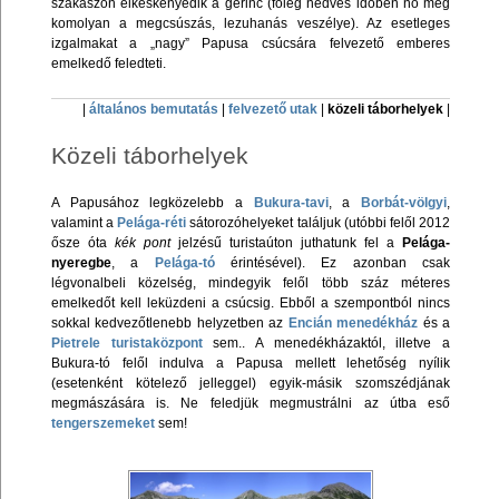
szakaszon elkeskenyedik a gerinc (főleg nedves időben nő meg
komolyan a megcsúszás, lezuhanás veszélye). Az esetleges
izgalmakat a „nagy” Papusa csúcsára felvezető emberes
emelkedő feledteti.
|
általános bemutatás
|
felvezető utak
|
közeli táborhelyek
|
Közeli táborhelyek
A Papusához legközelebb a
Bukura-tavi
, a
Borbát-völgyi
,
valamint a
Pelága-réti
sátorozóhelyeket találjuk (utóbbi felől 2012
ősze óta
kék pont
jelzésű turistaúton juthatunk fel a
Pelága-
nyeregbe
, a
Pelága-tó
érintésével). Ez azonban csak
légvonalbeli közelség, mindegyik felől több száz méteres
emelkedőt kell leküzdeni a csúcsig. Ebből a szempontból nincs
sokkal kedvezőtlenebb helyzetben az
Encián menedékház
és a
Pietrele turistaközpont
sem.. A menedékházaktól, illetve a
Bukura-tó felől indulva a Papusa mellett lehetőség nyílik
(esetenként kötelező jelleggel) egyik-másik szomszédjának
megmászására is. Ne feledjük megmustrálni az útba eső
tengerszemeket
sem!