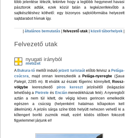
több jelentése létezik, tekintve hogy a legtöbb hegynevet havasi
pásztorok adták, ezek közül talán a legkézenfekvőbb a
sajtkészítéshez köthető: egy bizonyos sajtolóformába helyezett
sajtdarabot hívnak így.
|
általános bemutatás
|
felvezető utak
|
közeli táborhelyek
|
Felvezető utak
nyugati irányból
metszet
A
Bukura-tó
mellől induló
jelzett turistaút
előbb felvisz a
Pelága-
csúcsra
, majd onnan leereszkedik a
Pelága-nyeregbe
(
Şaua
Palegii
, 2285 m). Itt elválik az északi főgerinc könnyített,
Rossz-
völgybe
leereszkedő
piros kereszt
jelzésétől (leágazási
lehetőség a
Pietrele
és
Encián
menedékházak felé). A nyeregből
aztán a nem túl kitett, de végig köves gerincen emelkedik
egészen a csúcsig (helyenként hatalmas kőlapokon kell
átkelnünk). A jelzés sárga színe több helyütt nehezen vehető ki a
kőtengert borító zuzmók miatt, ezért ködös időben fokozott
figyelemmel járjunk el!