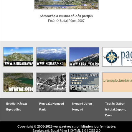
Sátorozás a Bukura-tó déli partján
Fotó: © Budai Péter, 2007
Erdélyi Kárpát
Retyezát Nemzeti
Nyugati Jelen -
Téglás Gábor
Egyesület
Park
Hunyad
Iskolaközpont,
Déva
Copyright © 2008-2025
www.retyezat.ro
| Minden jog fenntartva
Szerkesztő:
Budai Péter
|
XHTML 1.0
|
CSS 2.0