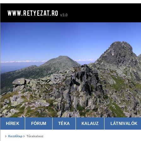
v3.0
HÍREK
FÓRUM
TÉKA
KALAUZ
LÁTNIVALÓK
Kezdőlap
Túrakalauz