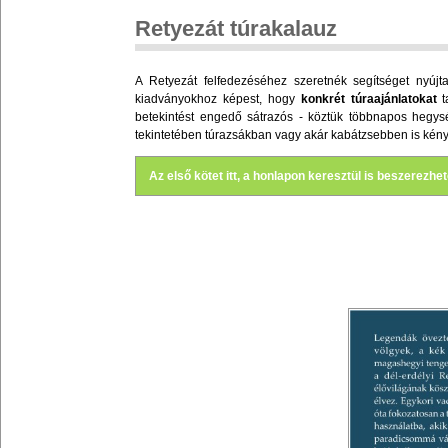
Retyezát túrakalauz
A Retyezát felfedezéséhez szeretnék segítséget nyújta
kiadványokhoz képest, hogy
konkrét túraajánlatokat
t
betekintést engedő sátrazós - köztük többnapos hegységke
tekintetében túrazsákban vagy akár kabátzsebben is kén
Az első kötet itt, a honlapon keresztül is beszerezhe