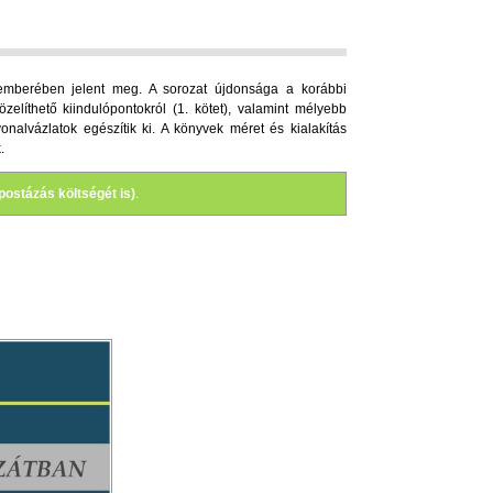
emberében jelent meg. A sorozat újdonsága a korábbi
líthető kiindulópontokról (1. kötet), valamint mélyebb
vonalvázlatok egészítik ki. A könyvek méret és kialakítás
.
 postázás költségét is)
.