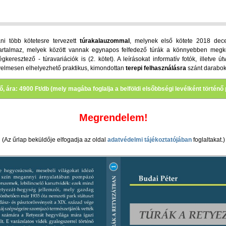
ni több kötetesre tervezett
túrakalauzommal
, melynek első kötete 2018 dec
artalmaz, melyek között vannak egynapos felfedező túrák a könnyebben megköze
resztező - túravariációk is (2. kötet). A leírásokat informatív fotók, illetve út
yelmesen elhelyezhető praktikus, kimondottan
terepi felhasználásra
szánt darabok
tő, ára: 4900 Ft/db (mely magába foglalja a belföldi elsőbbségi levélként történő
Megrendelem!
(Az űrlap beküldője elfogadja az oldal
adatvédelmi tájékoztatójában
foglaltakat.)